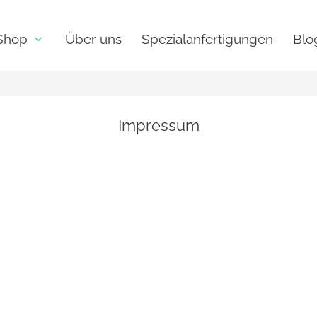
Shop
Über uns
Spezialanfertigungen
Blo
keyboard_arrow_down
Impressum