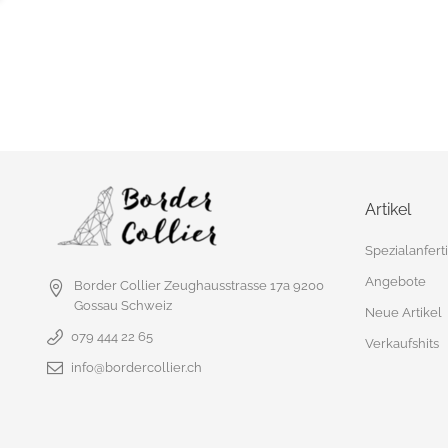
Artikel
Spezialanfer
Angebote
Border Collier
Zeughausstrasse 17a
9200
Gossau
Schweiz
Neue Artikel
079 444 22 65
Verkaufshits
info@bordercollier.ch